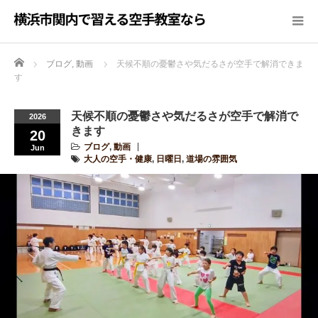
Home
ブログ
,
動画
天候不順の憂鬱さや気だるさが空手で解消できま
す
天候不順の憂鬱さや気だるさが空手で解消で
2026
きます
20
ブログ
,
動画
Jun
大人の空手・健康
,
日曜日
,
道場の雰囲気