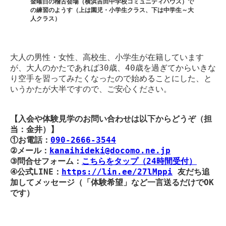
金曜日の稽古会場（横浜吉田中学校コミュニティハウス）で
の練習のようす（上は園児・小学生クラス、下は中学生～大
人クラス）
大人の男性・女性、高校生、小学生が在籍しています
が、大人のかたであれば30歳、40歳を過ぎてからいきな
り空手を習ってみたくなったので始めることにした、と
いうかたが大半ですので、ご安心ください。
【入会や体験見学のお問い合わせは以下からどうぞ（担
当：金井）】
①お電話：
090-2666-3544
②メール：
kanaihideki@docomo.ne.jp
③問合せフォーム：
こちらをタップ（24時間受付）
④公式LINE：
https://lin.ee/27lMppi
友だち追
加してメッセージ（「体験希望」など一言送るだけでOK
です）