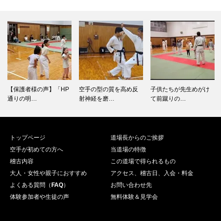
【保護者様の声】「HP
空手の型の質を高め反
子供たちが先生めがけ
通りの明…
射神経を磨…
て前蹴りの…
トップページ
道場長からのご挨拶
空手が初めての方へ
当道場の特徴
稽古内容
この道場で得られるもの
大人・女性や親子におすすめ
アクセス、稽古日、入会・料金
よくある質問（
FAQ
）
お問い合わせ先
体験参加者や生徒の声
無料体験＆見学会