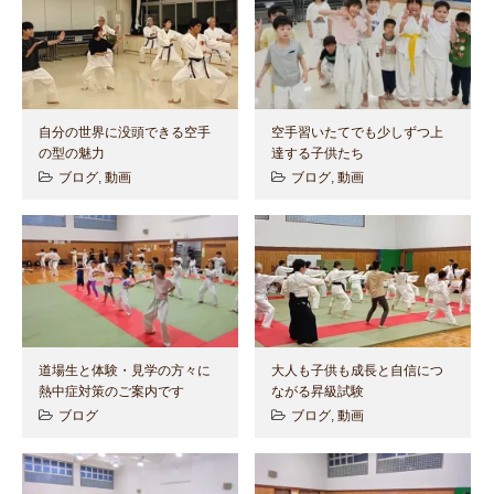
自分の世界に没頭できる空手
空手習いたてでも少しずつ上
の型の魅力
達する子供たち
ブログ
,
動画
ブログ
,
動画
道場生と体験・見学の方々に
大人も子供も成長と自信につ
熱中症対策のご案内です
ながる昇級試験
ブログ
ブログ
,
動画