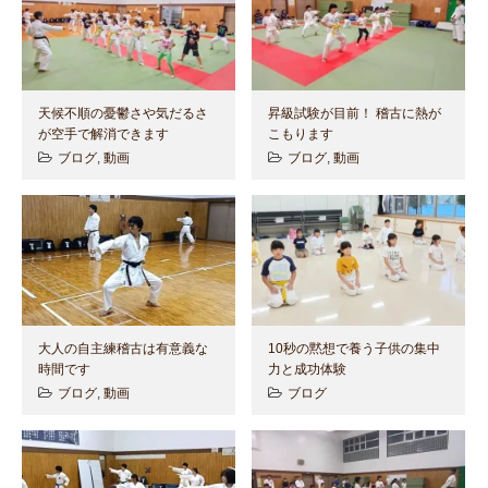
天候不順の憂鬱さや気だるさ
昇級試験が目前！ 稽古に熱が
が空手で解消できます
こもります
ブログ
,
動画
ブログ
,
動画
大人の自主練稽古は有意義な
10秒の黙想で養う子供の集中
時間です
力と成功体験
ブログ
,
動画
ブログ