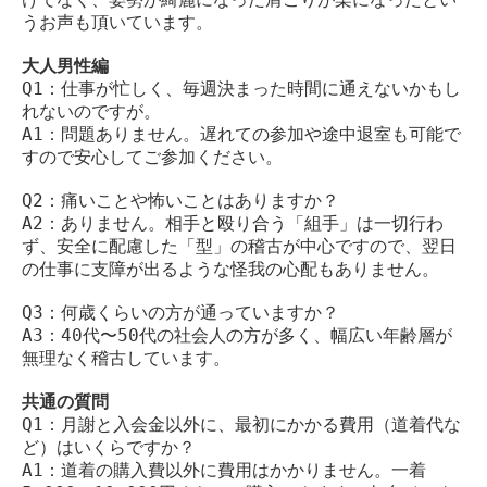
うお声も頂いています。
大人男性編
Q1：仕事が忙しく、毎週決まった時間に通えないかもし
れないのですが。
A1：問題ありません。遅れての参加や途中退室も可能で
すので安心してご参加ください。
Q2：痛いことや怖いことはありますか？
A2：ありません。相手と殴り合う「組手」は一切行わ
ず、安全に配慮した「型」の稽古が中心ですので、翌日
の仕事に支障が出るような怪我の心配もありません。
Q3：何歳くらいの方が通っていますか？
A3：40代〜50代の社会人の方が多く、幅広い年齢層が
無理なく稽古しています。
共通の質問
Q1：月謝と入会金以外に、最初にかかる費用（道着代な
ど）はいくらですか？
A1：道着の購入費以外に費用はかかりません。一着