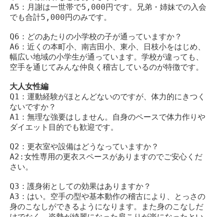
A5：月謝は一世帯で5,000円です。兄弟・姉妹での入会
でも合計5,000円のみです。
Q6：どのあたりの小学校の子が通っていますか？
A6：近くの本町小、南吉田小、東小、日枝小をはじめ、
幅広い地域の小学生が通っています。学校が違っても、
空手を通じてみんな仲良く稽古しているのが特徴です。
大人女性編
Q1：運動経験がほとんどないのですが、体力的にきつく
ないですか？
A1：無理な強要はしません。自身のペースで体力作りや
ダイエット目的でも歓迎です。
Q2：更衣室や設備はどうなっていますか？
A2:女性専用の更衣スペースがありますのでご安心くだ
さい。
Q3：護身術としての効果はありますか？
A3：はい。空手の型や基本動作の稽古により、とっさの
身のこなしができるようになります。また身のこなしだ
けでなく、姿勢が綺麗になった肩こりが楽になったとい