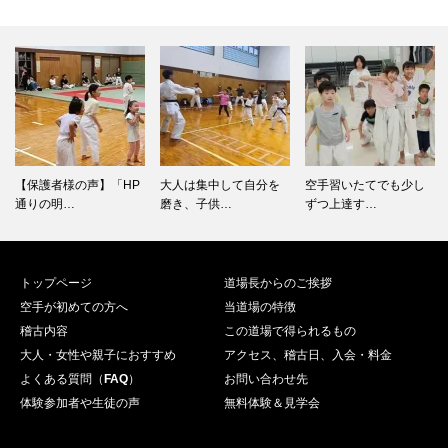
【保護者様の声】「HP
大人は集中して自分を
空手習いたてでも少し
通りの明…
磨き、子供…
ずつ上達す…
トップページ
道場長からのご挨拶
空手が初めての方へ
当道場の特徴
稽古内容
この道場で得られるもの
大人・女性や親子におすすめ
アクセス、稽古日、入会・料金
よくある質問（
FAQ
）
お問い合わせ先
体験参加者や生徒の声
無料体験＆見学会