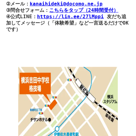
②メール：
kanaihideki@docomo.ne.jp
③問合せフォーム：
こちらをタップ（24時間受付）
④公式LINE：
https://lin.ee/27lMppi
友だち追
加してメッセージ（「体験希望」など一言送るだけでOK
です）