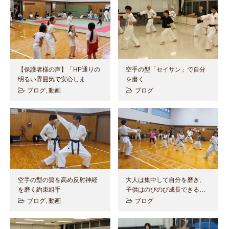
【保護者様の声】「HP通りの
空手の型「セイサン」で自分
明るい雰囲気で安心しま…
を磨く
ブログ
,
動画
ブログ
空手の型の質を高め反射神経
大人は集中して自分を磨き、
を磨く約束組手
子供はのびのび成長できる…
ブログ
,
動画
ブログ