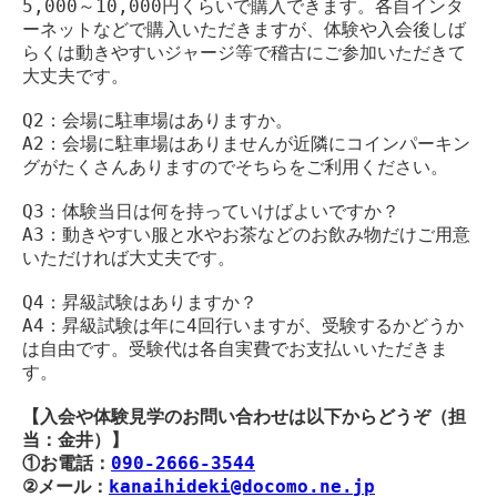
5,000～10,000円くらいで購入できます。各自インタ
ーネットなどで購入いただきますが、体験や入会後しば
らくは動きやすいジャージ等で稽古にご参加いただきて
大丈夫です。
Q2：会場に駐車場はありますか。
A2：会場に駐車場はありませんが近隣にコインパーキン
グがたくさんありますのでそちらをご利用ください。
Q3：体験当日は何を持っていけばよいですか？
A3：動きやすい服と水やお茶などのお飲み物だけご用意
いただければ大丈夫です。
Q4：昇級試験はありますか？
A4：昇級試験は年に4回行いますが、受験するかどうか
は自由です。受験代は各自実費でお支払いいただきま
す。
【入会や体験見学のお問い合わせは以下からどうぞ（担
当：金井）】
①お電話：
090-2666-3544
②メール：
kanaihideki@docomo.ne.jp