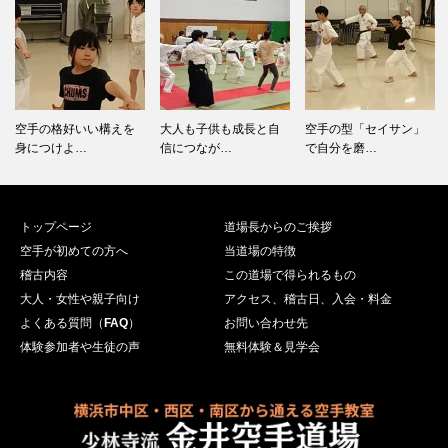
空手の格好いい構えを
大人も子供も成長と自
空手の型「セイサン」
身につけよ…
信につなが…
で自分を磨…
トップページ
道場長からのご挨拶
空手が初めての方へ
当道場の特徴
稽古内容
この道場で得られるもの
大人・女性や親子向け
アクセス、稽古日、入会・料金
よくある質問（
FAQ
）
お問い合わせ先
体験参加者や生徒の声
無料体験＆見学会