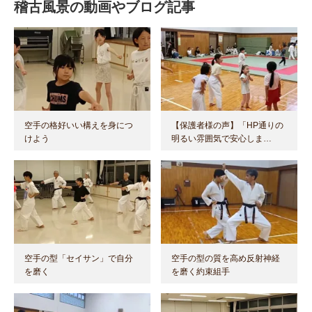
稽古風景の動画やブログ記事
空手の格好いい構えを身につ
【保護者様の声】「HP通りの
けよう
明るい雰囲気で安心しま…
空手の型「セイサン」で自分
空手の型の質を高め反射神経
を磨く
を磨く約束組手