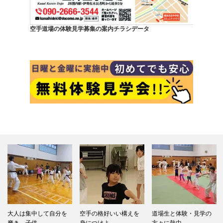
空手道場の体験見学募集の案内チラシデータ
大人は集中して自分を
空手の格好いい構えを
道場生と体験・見学の
磨き、子供…
身につけよ…
方々に熱中…