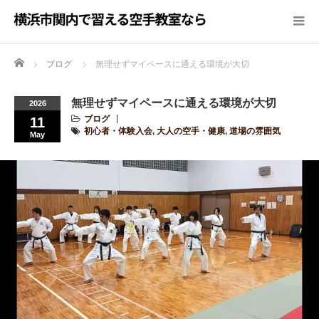
Home
ブログ
無理せずマイペースに通える環境が大切
無理せずマイペースに通える環境が大切
2026
ブログ
11
初心者・体験入会
,
大人の空手・健康
,
道場の雰囲気
May