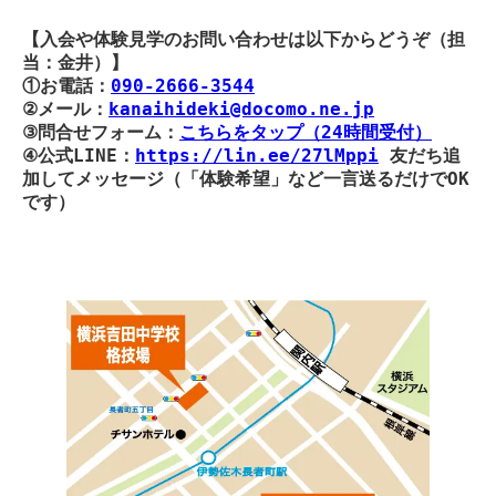
【入会や体験見学のお問い合わせは以下からどうぞ（担
当：金井）】
①お電話：
090-2666-3544
②メール：
kanaihideki@docomo.ne.jp
③問合せフォーム：
こちらをタップ（24時間受付）
④公式LINE：
https://lin.ee/27lMppi
友だち追
加してメッセージ（「体験希望」など一言送るだけでOK
です）