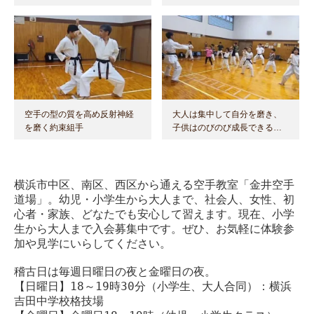
空手の型の質を高め反射神経
大人は集中して自分を磨き、
を磨く約束組手
子供はのびのび成長できる…
横浜市中区、南区、西区から通える空手教室「金井空手
道場」。幼児・小学生から大人まで、社会人、女性、初
心者・家族、どなたでも安心して習えます。現在、小学
生から大人まで入会募集中です。ぜひ、お気軽に体験参
加や見学にいらしてください。
稽古日は毎週日曜日の夜と金曜日の夜。
【日曜日】18～19時30分（小学生、大人合同）：横浜
吉田中学校格技場