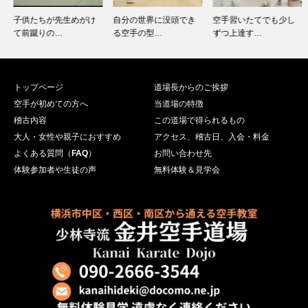
子供たちが先生めがけ
自分の世界に没頭でき
空手習いたてでも少し
て前蹴りの…
る空手の型…
ずつ上達す…
トップページ
道場長からのご挨拶
空手が初めての方へ
当道場の特徴
稽古内容
この道場で得られるもの
大人・女性や親子におすすめ
アクセス、稽古日、入会・料金
よくある質問（
FAQ
）
お問い合わせ先
体験参加者や生徒の声
無料体験＆見学会